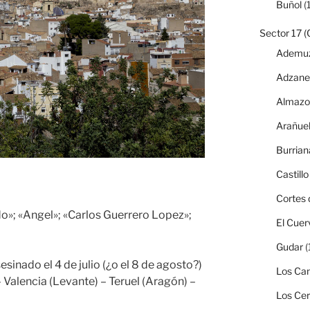
Buñol
(1
Sector 17 (
Ademu
Adzane
Almazo
Arañue
Burrian
Castillo
Cortes 
o»; «Angel»; «Carlos Guerrero Lopez»;
El Cuer
Gudar
(
sinado el 4 de julio (¿o el 8 de agosto?)
Los Can
 Valencia (Levante) – Teruel (Aragón) –
Los Ce