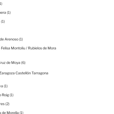
1)
era
(1)
n
(1)
 de Arenoso
(1)
 Felisa Montoliu / Rubielos de Mora
Cruz de Moya
(6)
(Zaragoza Castellón Tarragona
va
(1)
o Roig
(1)
res
(2)
 de Morella
(1)