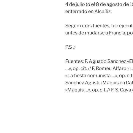
4 de julio (o el 8 de agosto de 
enterrado en Alcañiz.
Según otras fuentes, fue ejecu
antes de mudarse a Francia, po
P.S .:
Fuentes: F. Aguado Sanchez «El 
…», op. cit. // F. Romeu Alfaro «
«La fiesta comunista …», op. cit. 
Sánchez Agusti «Maquis en Catal
«Maquis …», op. cit. // F. S. Cava 