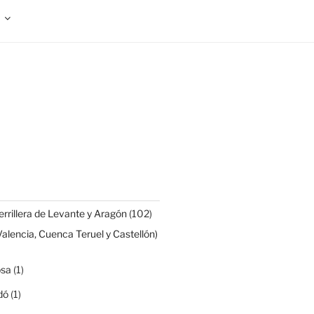
rrillera de Levante y Aragón
(102)
Valencia, Cuenca Teruel y Castellón)
osa
(1)
dó
(1)