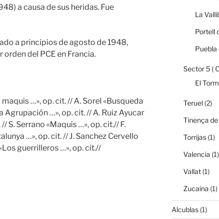
1948) a causa de sus heridas. Fue
La Vall
Portell 
tado a principios de agosto de 1948,
Puebla 
r orden del PCE en Francia.
Sector 5 ( 
El Tor
maquis …», op. cit. // A. Sorel «Busqueda
Teruel
(2)
La Agrupación …», op. cit. // A. Ruiz Ayucar
Tinença de
// S. Serrano «Maquis …», op. cit.// F.
unya …», op. cit. // J. Sanchez Cervello
Torrijas
(1)
«Los guerrilleros …», op. cit.//
Valencia
(1)
Vallat
(1)
Zucaina
(1)
Alcublas
(1)