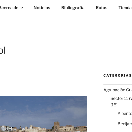
Acerca de
Noticias
Bibliografía
Rutas
Tienda
ol
CATEGORÍAS
Agrupación Gue
Sector 11 (
(15)
Albent
Benijar