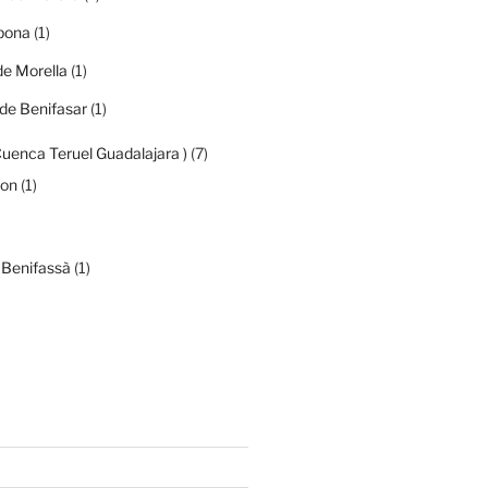
ibona
(1)
de Morella
(1)
de Benifasar
(1)
Cuenca Teruel Guadalajara )
(7)
mon
(1)
 Benifassà
(1)