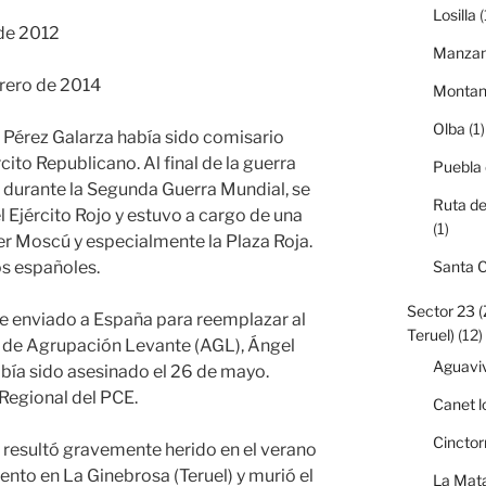
Losilla
(
 de 2012
Manzan
brero de 2014
Monta
Olba
(1)
ín Pérez Galarza había sido comisario
cito Republicano. Al final de la guerra
Puebla
 durante la Segunda Guerra Mundial, se
Ruta de
 Ejército Rojo y estuvo a cargo de una
(1)
r Moscú y especialmente la Plaza Roja.
os españoles.
Santa 
Sector 23 
fue enviado a España para reemplazar al
Teruel)
(12)
lla de Agrupación Levante (AGL), Ángel
Aguavi
bía sido asesinado el 26 de mayo.
 Regional del PCE.
Canet l
Cinctor
 resultó gravemente herido en el verano
nto en La Ginebrosa (Teruel) y murió el
La Mata