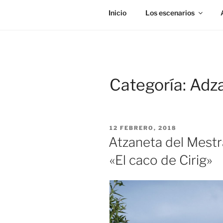
Inicio
Los escenarios
Categoría:
Adza
PUBLICADO
12 FEBRERO, 2018
EL
Atzaneta del Mestr
«El caco de Cirig»