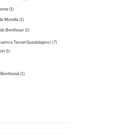
ibona
(1)
de Morella
(1)
de Benifasar
(1)
Cuenca Teruel Guadalajara )
(7)
mon
(1)
 Benifassà
(1)