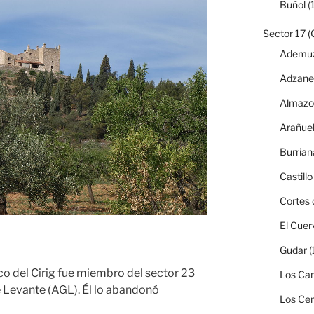
Buñol
(1
Sector 17 (
Ademu
Adzane
Almazo
Arañue
Burrian
Castillo
Cortes 
El Cuer
Gudar
(
co del Cirig fue miembro del sector 23
Los Can
e Levante (AGL). Él lo abandonó
Los Ce