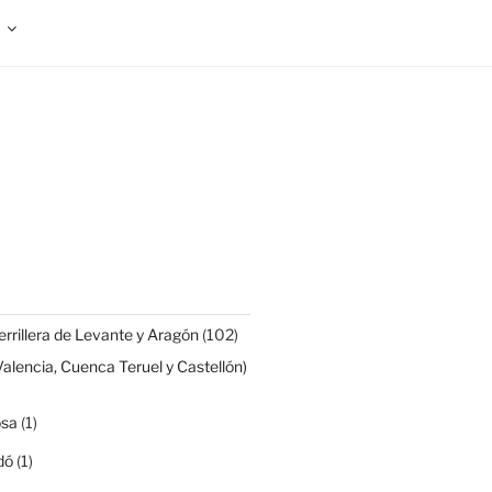
rrillera de Levante y Aragón
(102)
Valencia, Cuenca Teruel y Castellón)
osa
(1)
dó
(1)