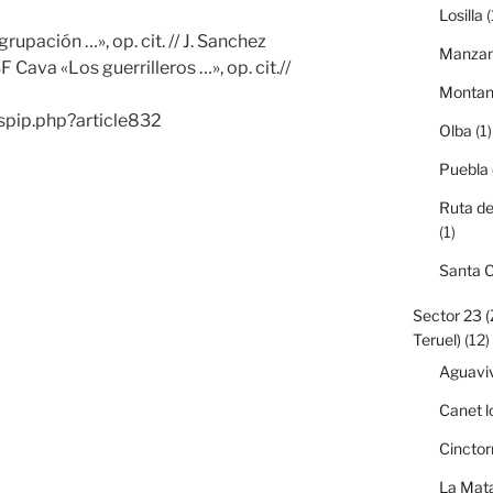
Losilla
(
upación …», op. cit. // J. Sanchez
Manzan
SF Cava «Los guerrilleros …», op. cit.//
Monta
/spip.php?article832
Olba
(1)
Puebla
Ruta de
(1)
Santa 
Sector 23 
Teruel)
(12)
Aguavi
Canet l
Cinctor
La Mata