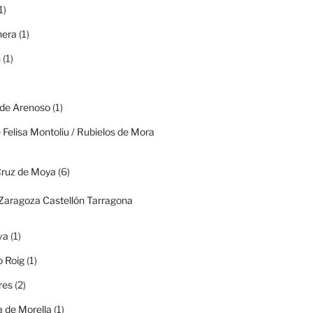
1)
era
(1)
n
(1)
 de Arenoso
(1)
 Felisa Montoliu / Rubielos de Mora
Cruz de Moya
(6)
(Zaragoza Castellón Tarragona
va
(1)
o Roig
(1)
res
(2)
 de Morella
(1)