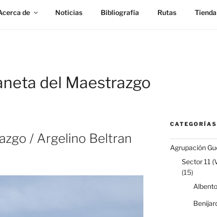
Acerca de
Noticias
Bibliografía
Rutas
Tienda
neta del Maestrazgo
CATEGORÍAS
azgo / Argelino Beltran
Agrupación Gue
Sector 11 (
(15)
Albent
Benijar