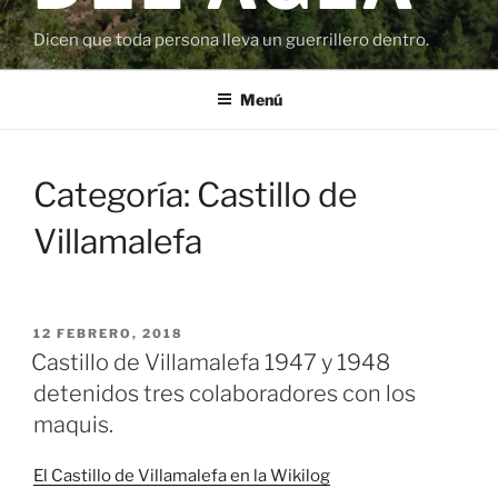
Dicen que toda persona lleva un guerrillero dentro.
Menú
Categoría:
Castillo de
Villamalefa
PUBLICADO
12 FEBRERO, 2018
EL
Castillo de Villamalefa 1947 y 1948
detenidos tres colaboradores con los
maquis.
El Castillo de Villamalefa en la Wikilog