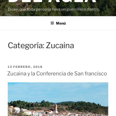
Dicen que toda persona lleva un guerrillero dentro.
Menú
Categoría:
Zucaina
PUBLICADO
13 FEBRERO, 2018
EL
Zucaina y la Conferencia de San francisco