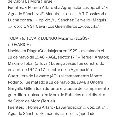
de Cabra La Mora (Teruel).
Fuentes: F. Romeu Alfaro «La Agrupación …», op. cit. // F.
Aguado Sánchez «El Maquis …», op. cit. // T. Cossias «La
Lucha contra …», op. cit. // J. Sanchez Cervello «Maquis
…», op. cit. // SF Cava «Los Guerrilleros …», op. cit.//
TOBAR (o TOVAR) LUENGO, Máximo «JESÚS»;
«TOVARICH»
Nacido en Diaga (Guadalajara) en 1929 – asesinado el
18 de mayo de 1948 – AGL, sector 17 ° – Teruel (Aragón)
Máximo Tobar (o Tovar) Luengo Jesús fue construido
en abril de 1947 a 17 ° sector de la Agrupación
Guerrillera de Levante (AGL) al campamento Monte
Rodeno. Fue matado a 18 de mayo de, 1948 a Onofre
Gargallo Gillen Juan durante el ataque del campamento
guerrillero ubicado en Mora de Rubielos en el distrito
de Cabra de Mora (Teruel).
Fuentes: F. Romeu Alfaro «La Agrupación …», op. cit. // F.
Aguado Sánchez «El maquis …», op. cit. (apodado