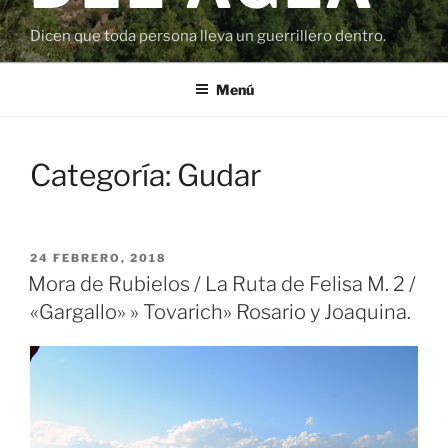
Dicen que toda persona lleva un guerrillero dentro.
Menú
Categoría:
Gudar
PUBLICADO
24 FEBRERO, 2018
EL
Mora de Rubielos / La Ruta de Felisa M. 2 /
«Gargallo» » Tovarich» Rosario y Joaquina.