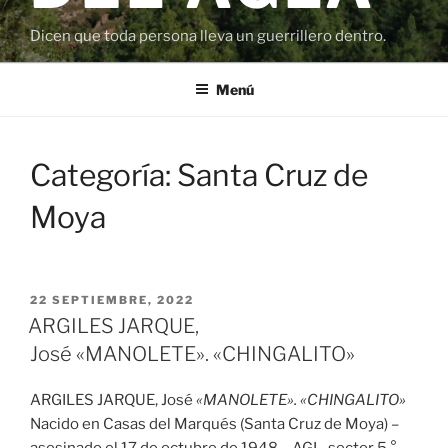
Dicen que toda persona lleva un guerrillero dentro.
Menú
Categoría:
Santa Cruz de
Moya
PUBLICADO
22 SEPTIEMBRE, 2022
EL
ARGILES JARQUE,
José «MANOLETE». «CHINGALITO»
ARGILES JARQUE, José
«MANOLETE». «CHINGALITO»
Nacido en Casas del Marqués (Santa Cruz de Moya) –
asesinado el 17 de octubre de 1948 – AGL, sector 5 ° –