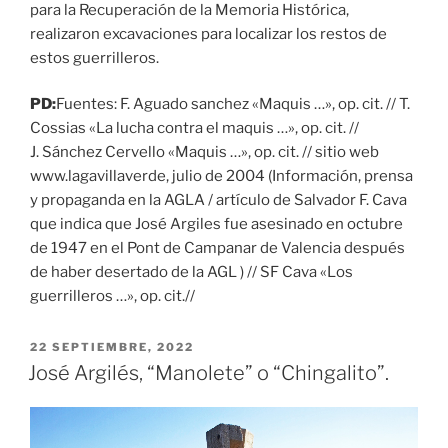
para la Recuperación de la Memoria Histórica,
realizaron excavaciones para localizar los restos de
estos guerrilleros.
PD:
Fuentes: F. Aguado sanchez «Maquis …», op. cit. // T.
Cossias «La lucha contra el maquis …», op. cit. //
J. Sánchez Cervello «Maquis …», op. cit. // sitio web
www.lagavillaverde, julio de 2004 (Información, prensa
y propaganda en la AGLA / artículo de Salvador F. Cava
que indica que José Argiles fue asesinado en octubre
de 1947 en el Pont de Campanar de Valencia después
de haber desertado de la AGL ) // SF Cava «Los
guerrilleros …», op. cit.//
PUBLICADO
22 SEPTIEMBRE, 2022
EL
José Argilés, “Manolete” o “Chingalito”.