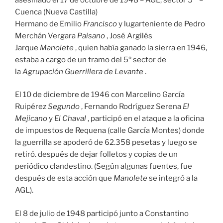
Cuenca (Nueva Castilla)
Hermano de Emilio
Francisco
y lugarteniente de Pedro
Merchán Vergara
Paisano
, José Argilés
Jarque
Manolete
, quien había ganado la sierra en 1946,
estaba a cargo de un tramo del 5º sector de
la
Agrupación Guerrillera de Levante
.
El 10 de diciembre de 1946 con Marcelino García
Ruipérez
Segundo
, Fernando Rodríguez Serena
El
Mejicano
y
El Chaval
, participó en el ataque a la oficina
de impuestos de Requena (calle García Montes) donde
la guerrilla se apoderó de 62.358 pesetas y luego se
retiró. después de dejar folletos y copias de un
periódico clandestino. (Según algunas fuentes, fue
después de esta acción que
Manolete
se integró a la
AGL).
El 8 de julio de 1948 participó junto a Constantino