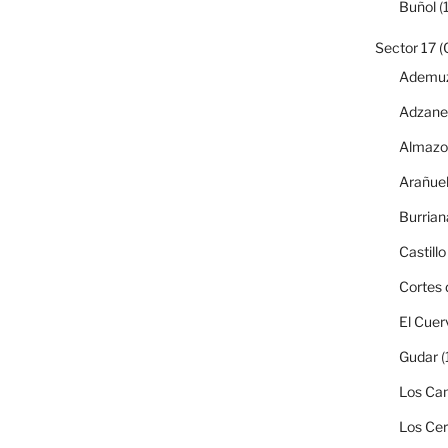
Buñol
(1
Sector 17 (
Ademu
Adzane
Almazo
Arañue
Burrian
Castillo
Cortes 
El Cuer
Gudar
(
Los Can
Los Ce