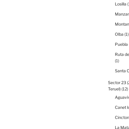
Losilla
(
Manzan
Monta
Olba
(1)
Puebla
Ruta de
(1)
Santa 
Sector 23 
Teruel)
(12)
Aguavi
Canet l
Cinctor
La Mata