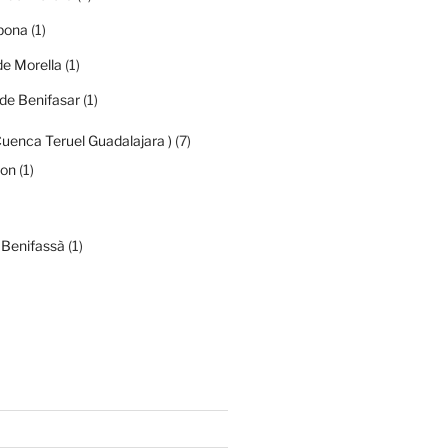
ibona
(1)
de Morella
(1)
de Benifasar
(1)
Cuenca Teruel Guadalajara )
(7)
mon
(1)
 Benifassà
(1)