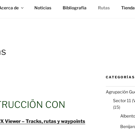
Acerca de
Noticias
Bibliografía
Rutas
Tienda
as
CATEGORÍAS
Agrupación Gue
Sector 11 (
TRUCCIÖN CON
(15)
Albent
 Viewer – Tracks, rutas y waypoints
Benijar