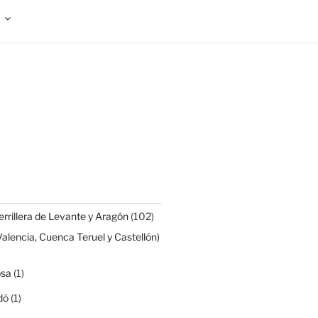
rrillera de Levante y Aragón
(102)
Valencia, Cuenca Teruel y Castellón)
osa
(1)
dó
(1)