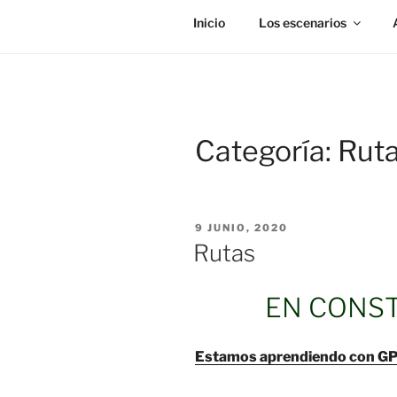
Inicio
Los escenarios
Categoría:
Rut
PUBLICADO
9 JUNIO, 2020
EL
Rutas
EN CONS
Estamos aprendiendo con GPX