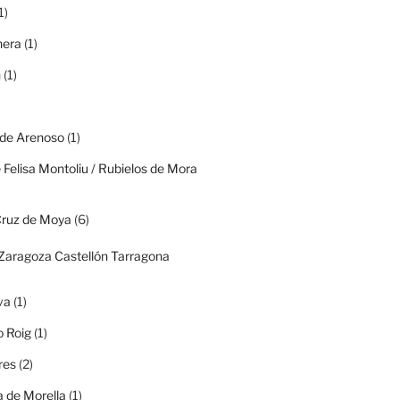
1)
era
(1)
n
(1)
 de Arenoso
(1)
 Felisa Montoliu / Rubielos de Mora
Cruz de Moya
(6)
(Zaragoza Castellón Tarragona
va
(1)
o Roig
(1)
res
(2)
 de Morella
(1)