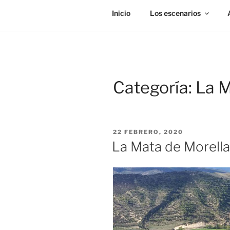
Inicio
Los escenarios
Categoría:
La M
PUBLICADO
22 FEBRERO, 2020
EL
La Mata de Morella 