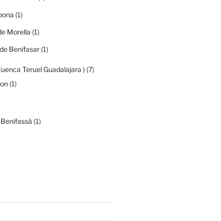
ibona
(1)
de Morella
(1)
de Benifasar
(1)
Cuenca Teruel Guadalajara )
(7)
mon
(1)
 Benifassà
(1)