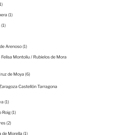
1)
era
(1)
n
(1)
 de Arenoso
(1)
 Felisa Montoliu / Rubielos de Mora
Cruz de Moya
(6)
(Zaragoza Castellón Tarragona
va
(1)
o Roig
(1)
res
(2)
 de Morella
(1)