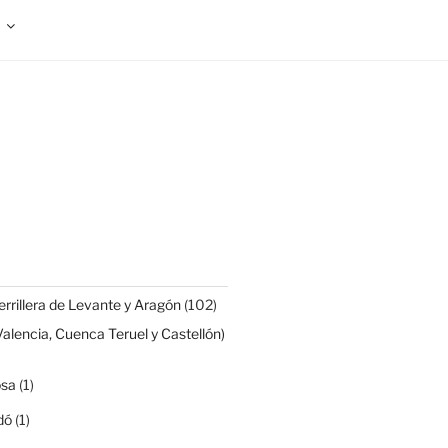
rrillera de Levante y Aragón
(102)
Valencia, Cuenca Teruel y Castellón)
osa
(1)
dó
(1)