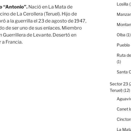
Losilla
(
 “Antonio”.
Nació en La Mata de
ino de La Cerollera (Teruel). Hijo de
Manzan
ró a la guerrilla el 23 de agosto de 1947,
Monta
do de ser uno de sus enlaces. Miembro
Olba
(1)
n Guerrillera de Levante. Desertó en
 a Francia.
Puebla
Ruta de
(1)
Santa 
Sector 23 
Teruel)
(12)
Aguavi
Canet l
Cinctor
La Mata