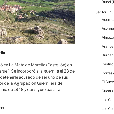
Buñol
(1
Sector 17 (
Ademu
Adzane
Almazo
Arañue
dia
Burrian
Castillo
ó en La Mata de Morella (Castellón) en
eruel). Se incorporó a la guerrilla el 23 de
Cortes 
 detenerle acusado de ser uno de sus
El Cuer
r de la Agrupación Guerrillera de
unio de 1948 y consiguió pasar a
Gudar
(
Los Can
na
Los Ce