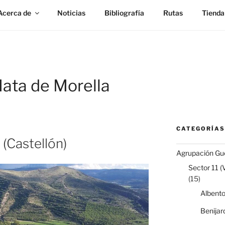
Acerca de
Noticias
Bibliografía
Rutas
Tienda
ata de Morella
CATEGORÍAS
(Castellón)
Agrupación Gue
Sector 11 (
(15)
Albent
Benijar