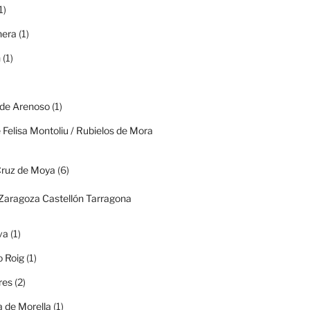
1)
era
(1)
n
(1)
 de Arenoso
(1)
 Felisa Montoliu / Rubielos de Mora
Cruz de Moya
(6)
(Zaragoza Castellón Tarragona
va
(1)
o Roig
(1)
res
(2)
 de Morella
(1)