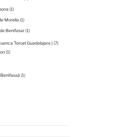
ibona
(1)
de Morella
(1)
de Benifasar
(1)
Cuenca Teruel Guadalajara )
(7)
mon
(1)
 Benifassà
(1)