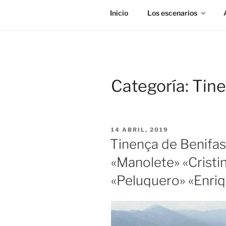
Inicio
Los escenarios
Categoría:
Tine
PUBLICADO
14 ABRIL, 2019
EL
Tinença de Benifas
«Manolete» «Cristi
«Peluquero» «Enri