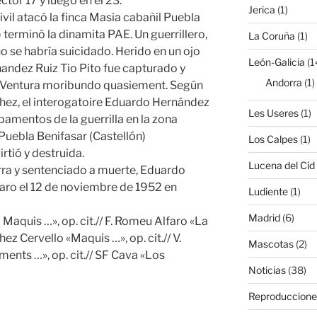
ctor 17 y luego en el 23.
Jerica
(1)
ivil atacó la finca Masia cabañil Puebla
 terminó la dinamita PAE. Un guerrillero,
La Coruña
(1)
 se habría suicidado. Herido en un ojo
León-Galicia
(1
andez Ruiz Tio Pito fue capturado y
Andorra
(1)
 Ventura moribundo quasiement. Según
chez, el interogatoire Eduardo Hernández
Les Useres
(1)
amentos de la guerrilla en la zona
 Puebla Benifasar (Castellón)
Los Calpes
(1)
tió y destruida.
Lucena del Cid
rra y sentenciado a muerte, Eduardo
aro el 12 de noviembre de 1952 en
Ludiente
(1)
Madrid
(6)
Maquis …», op. cit.// F. Romeu Alfaro «La
hez Cervello «Maquis …», op. cit.// V.
Mascotas
(2)
ents …», op. cit.// SF Cava «Los
Noticias
(38)
Reproduccione