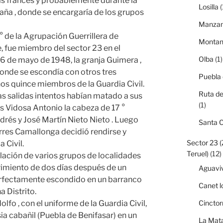
is francés y probablemente durante la
Losilla
(
ña , donde se encargaría de los grupos
Manzan
 ° de la Agrupación Guerrillera de
Monta
, fue miembro del sector 23 en el
Olba
(1)
6 de mayo de 1948, la granja Guimera ,
 donde se escondía con otros tres
Puebla
nos quince miembros de la Guardia Civil.
Ruta de
as salidas intentos habían matado a sus
(1)
s Vidosa Antonio la cabeza de 17 °
rés y José Martín Nieto Nieto . Luego
Santa 
orres Camallonga decidió rendirse y
Sector 23 
 Civil.
Teruel)
(12)
lación de varios grupos de localidades
rimiento de dos días después de un
Aguavi
erfectamente escondido en un barranco
Canet l
a Distrito.
Cinctor
fo , con el uniforme de la Guardia Civil,
ia cabañil (Puebla de Benifasar) en un
La Mata