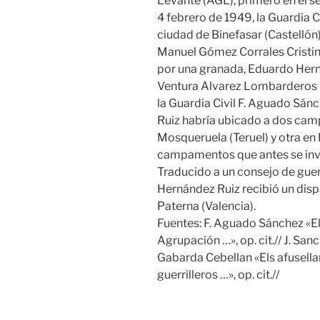
Levante (AGL), primero en el se
4 febrero de 1949, la Guardia C
ciudad de Binefasar (Castellón)
Manuel Gómez Corrales Cristino
por una granada, Eduardo Hern
Ventura Alvarez Lombarderos
la Guardia Civil F. Aguado Sán
Ruiz habría ubicado a dos camp
Mosqueruela (Teruel) y otra en
campamentos que antes se invir
Traducido a un consejo de gue
Hernández Ruiz recibió un disp
Paterna (Valencia).
Fuentes: F. Aguado Sánchez «El 
Agrupación …», op. cit.// J. Sanc
Gabarda Cebellan «Els afusellam
guerrilleros …», op. cit.//