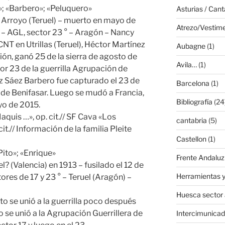
»; «Barbero»; «Peluquero»
Asturias / Cant
 Arroyo (Teruel) – muerto en mayo de
Atrezo/Vestim
– AGL, sector 23 ° – Aragón – Nancy
NT en Utrillas (Teruel), Héctor Martínez
Aubagne
(1)
ión, ganó 25 de la sierra de agosto de
Avila…
(1)
or 23 de la guerrilla Agrupación de
z Sáez Barbero fue capturado el 23 de
Barcelona
(1)
de Benifasar. Luego se mudó a Francia,
Bibliografía
(24
yo de 2015.
aquis …», op. cit.// SF Cava «Los
cantabria
(5)
it.// Información de la familia Pleite
Castellon
(1)
ito»; «Enrique»
Frente Andaluz
l? (Valencia) en 1913 – fusilado el 12 de
Herramientas y
res de 17 y 23 ° – Teruel (Aragón) –
Huesca sector
o se unió a la guerrilla poco después
ego se unió a la Agrupación Guerrillera de
Intercimunicad