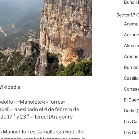
Buñol
(1
Sector 17 (
Ademu
Adzane
Almazo
Arañue
Burrian
Castillo
Wikipedia
Cortes 
El Cuer
dolfo»; «Manolete»; «Torres»
uel) – asesinado el 4 de febrero de
Gudar
(
e 17 ° y 23 ° – Teruel (Aragón) y
Los Can
do Manuel Torres Camallonga Rodolfo
Los Ce