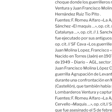
choque donde los guerrillero
Ventura y Juan Francisco Moli
Hernández Ruiz Tio Pito .
Fuentes: F. Romeu Alfaro «La Ag
Sánchez «El maquis …», op. cit.
Catalunya …», op. cit. // J. Sanc
fue ejecutado por sus antiguos
op. cit. // SF Cava «Los guerriller
Juan Molina Lopez, Francisco «
Nacido en Torres (Jaén) en 1907
de 1949 – Diario – AGL, sector
Juan Francisco Molina López Cr
guerrilla Agrupación de Levant
durante una confrontación en 
(Castellón), que también había
Lombarderos Ventura y captura
Fuentes: F. Romeu Alfaro «La Agr
Cervello «Maquis …», op. cit.// S
que fue asesinado el 5 de febrer