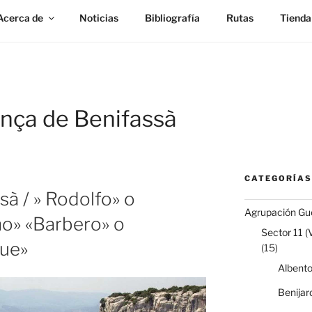
Acerca de
Noticias
Bibliografía
Rutas
Tienda
nça de Benifassà
CATEGORÍAS
sà / » Rodolfo» o
Agrupación Gue
no» «Barbero» o
Sector 11 (
que»
(15)
Albent
Benijar