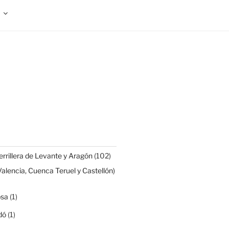
rrillera de Levante y Aragón
(102)
Valencia, Cuenca Teruel y Castellón)
osa
(1)
dó
(1)