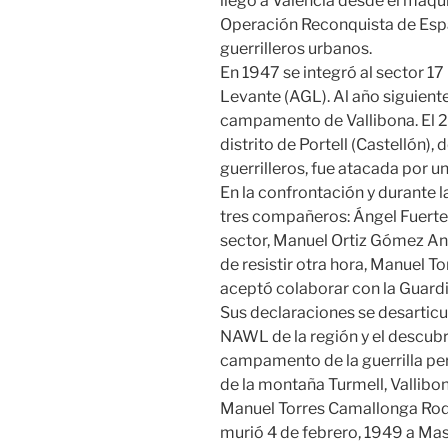
llegó a Valencia desde el maqu
Operación Reconquista de Espa
guerrilleros urbanos.
En 1947 se integró al sector 17
Levante (AGL). Al año siguiente
campamento de Vallibona. El 2
distrito de Portell (Castellón),
guerrilleros, fue atacada por u
En la confrontación y durante l
tres compañeros: Ángel Fuerte
sector, Manuel Ortiz Gómez And
de resistir otra hora, Manuel T
aceptó colaborar con la Guardia
Sus declaraciones se desarticu
NAWL de la región y el descub
campamento de la guerrilla p
de la montaña Turmell, Vallibon
Manuel Torres Camallonga Rodol
murió 4 de febrero, 1949 a Mas