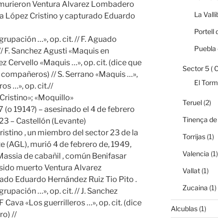
s murieron Ventura Alvarez Lombadero
La Vall
na López Cristino y capturado Eduardo
Portell 
rupación …», op. cit. // F. Aguado
Puebla 
 // F. Sanchez Agusti «Maquis en
hez Cervello «Maquis …», op. cit. (dice que
Sector 5 ( 
 compañeros) // S. Serrano «Maquis …»,
El Tor
os …», op. cit.//
Cristino»; «Moquillo»
Teruel
(2)
 (o 1914?) – asesinado el 4 de febrero
Tinença de
 23 – Castellón (Levante)
istino , un miembro del sector 23 de la
Torrijas
(1)
e (AGL), murió 4 de febrero de, 1949,
Valencia
(1)
Massia de cabañil , común Benifasar
 sido muerto Ventura Alvarez
Vallat
(1)
do Eduardo Hernández Ruiz Tio Pito .
Zucaina
(1)
upación …», op. cit. // J. Sanchez
F Cava «Los guerrilleros …», op. cit. (dice
Alcublas
(1)
o) //