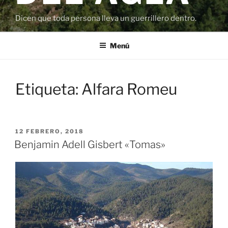
Dicen que toda persona lleva un guerrillero dentro.
Menú
Etiqueta:
Alfara Romeu
PUBLICADO
12 FEBRERO, 2018
EL
Benjamin Adell Gisbert «Tomas»