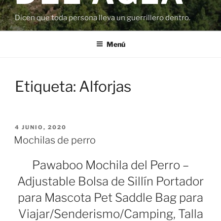
Dicen que toda persona lleva un guerrillero dentro.
Menú
Etiqueta:
Alforjas
PUBLICADO
4 JUNIO, 2020
EL
Mochilas de perro
Pawaboo Mochila del Perro –
Adjustable Bolsa de Sillín Portador
para Mascota Pet Saddle Bag para
Viajar/Senderismo/Camping, Talla