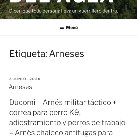
Dicen que toda persona lleva un guerrillero dentro.
Menú
Etiqueta:
Arneses
PUBLICADO
3 JUNIO, 2020
EL
Arneses
Ducomi – Arnés militar táctico +
correa para perro K9,
adiestramiento y perros de trabajo
– Arnés chaleco antifugas para