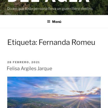
Dicen que toda persona lleva un guerrillero dentro.
Menú
Etiqueta:
Fernanda Romeu
PUBLICADO
28 FEBRERO, 2021
EL
Felisa Argiles Jarque