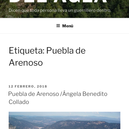
Dicen que toda persona lleva un guerrillero dentro.
Menú
Etiqueta:
Puebla de
Arenoso
PUBLICADO
12 FEBRERO, 2018
EL
Puebla de Arenoso /Ángela Benedito
Collado