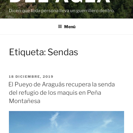
Dicen que toda persona lleva un guerrillero dentro.
Menú
Etiqueta:
Sendas
PUBLICADO
18 DICIEMBRE, 2019
EL
El Pueyo de Araguás recupera la senda
del refugio de los maquis en Peña
Montañesa