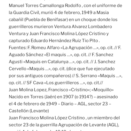
Manuel Torres Camallonga Rodolfo , con el uniforme de
la Guardia Civil, murió 4 de febrero, 1949 a Masia
cabañil (Puebla de Benifasar) en un choque donde los
guerrilleros murieron Ventura Alvarez Lombadero
Ventura y Juan Francisco Molina López Cristino y
capturado Eduardo Hernández Ruiz Tio Pito .
Fuentes: F. Romeu Alfaro «La Agrupación …», op. cit. // F.
Aguado Sánchez «El maquis …», op. cit. // F. Sanchez
Agusti «Maquis en Catalunya …», op. cit. // J. Sanchez
Cervello «Maquis …», op. cit. (dice que fue ejecutado
por sus antiguos compañeros) // S. Serrano «Maquis …»,
op. cit. // SF Cava «Los guerrilleros …», op. cit.//
Juan Molina Lopez, Francisco «Cristino»; «Moquillo»
Nacido en Torres (Jaén) en 1907 (o 1914?) – asesinado
el 4 de febrero de 1949 – Diario – AGL, sector 23 –
Castellón (Levante)
Juan Francisco Molina López Cristino , un miembro del
sector 23 de la guerrilla Agrupación de Levante (AGL),