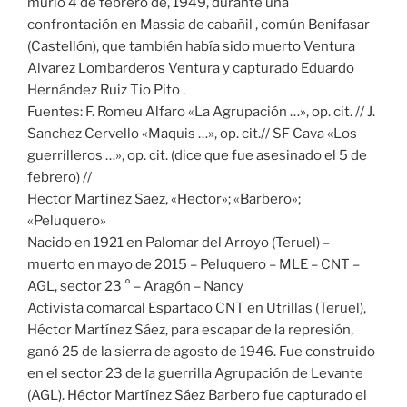
murió 4 de febrero de, 1949, durante una
confrontación en Massia de cabañil , común Benifasar
(Castellón), que también había sido muerto Ventura
Alvarez Lombarderos Ventura y capturado Eduardo
Hernández Ruiz Tio Pito .
Fuentes: F. Romeu Alfaro «La Agrupación …», op. cit. // J.
Sanchez Cervello «Maquis …», op. cit.// SF Cava «Los
guerrilleros …», op. cit. (dice que fue asesinado el 5 de
febrero) //
Hector Martinez Saez, «Hector»; «Barbero»;
«Peluquero»
Nacido en 1921 en Palomar del Arroyo (Teruel) –
muerto en mayo de 2015 – Peluquero – MLE – CNT –
AGL, sector 23 ° – Aragón – Nancy
Activista comarcal Espartaco CNT en Utrillas (Teruel),
Héctor Martínez Sáez, para escapar de la represión,
ganó 25 de la sierra de agosto de 1946. Fue construido
en el sector 23 de la guerrilla Agrupación de Levante
(AGL). Héctor Martínez Sáez Barbero fue capturado el