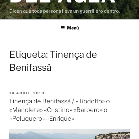
Dicen que toda persona lleva un guerrillero dentro.
Menú
Etiqueta:
Tinença de
Benifassà
PUBLICADO
14 ABRIL, 2019
EL
Tinença de Benifassà / » Rodolfo» o
«Manolete» «Cristino» «Barbero» o
«Peluquero» «Enrique»