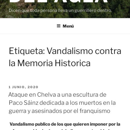
Dicen que toda persona lleva un guerrillero dentro.
Menú
Etiqueta:
Vandalismo contra
la Memoria Historica
PUBLICADO
1 JUNIO, 2020
EL
Ataque en Chelva a una escultura de
Paco Sáinz dedicada a los muertos en la
guerra y asesinados por el franquismo
Vandalismo publico de los que quieren imponer por la