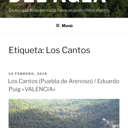
Dicen que toda persona lleva un guerrillero dentro.
Menú
Etiqueta:
Los Cantos
PUBLICADO
14 FEBRERO, 2018
EL
Los Cantos (Puebla de Arenoso) / Eduardo
Puig «VALENCIA»