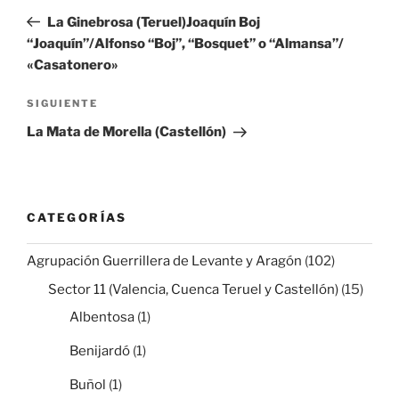
de
anterior:
La Ginebrosa (Teruel)Joaquín Boj
entradas
“Joaquín”/Alfonso “Boj”, “Bosquet” o “Almansa”/
«Casatonero»
Siguiente
SIGUIENTE
entrada
La Mata de Morella (Castellón)
CATEGORÍAS
Agrupación Guerrillera de Levante y Aragón
(102)
Sector 11 (Valencia, Cuenca Teruel y Castellón)
(15)
Albentosa
(1)
Benijardó
(1)
Buñol
(1)