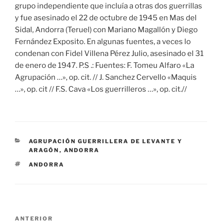
grupo independiente que incluía a otras dos guerrillas
y fue asesinado el 22 de octubre de 1945 en Mas del
Sidal, Andorra (Teruel) con Mariano Magallón y Diego
Fernández Exposito. En algunas fuentes, a veces lo
condenan con Fidel Villena Pérez Julio, asesinado el 31
de enero de 1947. P.S .: Fuentes: F. Tomeu Alfaro «La
Agrupación …», op. cit. // J. Sanchez Cervello «Maquis
…», op. cit // F.S. Cava «Los guerrilleros …», op. cit.//
CATEGORÍAS
AGRUPACIÓN GUERRILLERA DE LEVANTE Y
ARAGÓN
,
ANDORRA
ETIQUETAS
ANDORRA
Navegación
Entrada
ANTERIOR