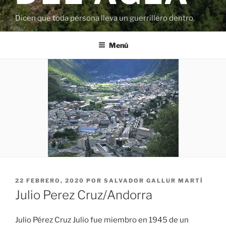
Dicen que toda persona lleva un guerrillero dentro.
Menú
PUBLICADO
22 FEBRERO, 2020
POR
SALVADOR GALLUR MARTÍ
EL
Julio Perez Cruz/Andorra
Julio Pérez Cruz Julio fue miembro en 1945 de un