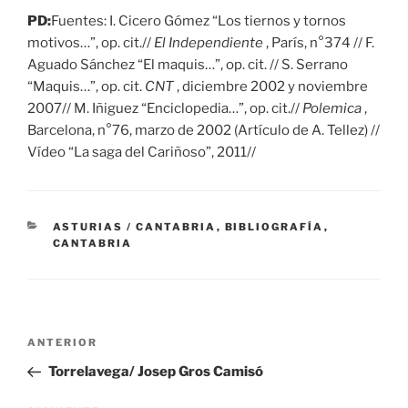
PD:
Fuentes: I. Cicero Gómez “Los tiernos y tornos
motivos…”, op. cit.//
El Independiente
, París, n°374 // F.
Aguado Sánchez “El maquis…”, op. cit. // S. Serrano
“Maquis…”, op. cit.
CNT
, diciembre 2002 y noviembre
2007// M. Iñiguez “Enciclopedia…”, op. cit.//
Polemica
,
Barcelona, ​​n°76, marzo de 2002 (Artículo de A. Tellez) //
Vídeo “La saga del Cariñoso”, 2011//
CATEGORÍAS
ASTURIAS / CANTABRIA
,
BIBLIOGRAFÍA
,
CANTABRIA
Navegación
Entrada
ANTERIOR
de
anterior:
Torrelavega/ Josep Gros Camisó
entradas