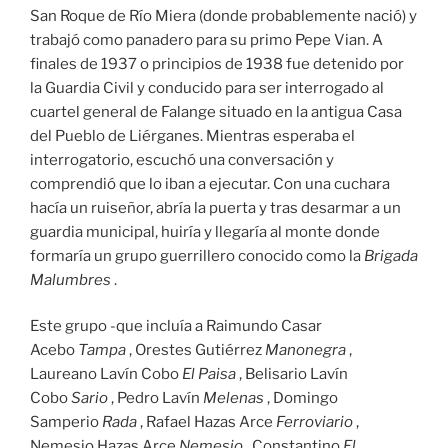
San Roque de Río Miera (donde probablemente nació) y
trabajó como panadero para su primo Pepe Vian. A
finales de 1937 o principios de 1938 fue detenido por
la Guardia Civil y conducido para ser interrogado al
cuartel general de Falange situado en la antigua Casa
del Pueblo de Liérganes. Mientras esperaba el
interrogatorio, escuchó una conversación y
comprendió que lo iban a ejecutar. Con una cuchara
hacía un ruiseñor, abría la puerta y tras desarmar a un
guardia municipal, huiría y llegaría al monte donde
formaría un grupo guerrillero conocido como la
Brigada
Malumbres
.
Este grupo -que incluía a Raimundo Casar
Acebo
Tampa
, Orestes Gutiérrez
Manonegra
,
Laureano Lavín Cobo
El Paisa
, Belisario Lavín
Cobo
Sario
, Pedro Lavín
Melenas
, Domingo
Samperio
Rada
, Rafael Hazas Arce
Ferroviario
,
Nemesio Hazas Arce
Nemesio
, Constantino
El