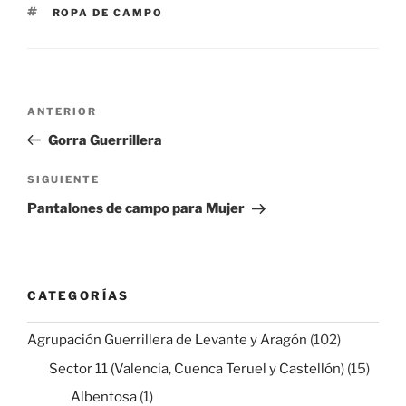
ETIQUETAS
ROPA DE CAMPO
Navegación
Entrada
ANTERIOR
de
anterior:
Gorra Guerrillera
entradas
Siguiente
SIGUIENTE
entrada
Pantalones de campo para Mujer
CATEGORÍAS
Agrupación Guerrillera de Levante y Aragón
(102)
Sector 11 (Valencia, Cuenca Teruel y Castellón)
(15)
Albentosa
(1)