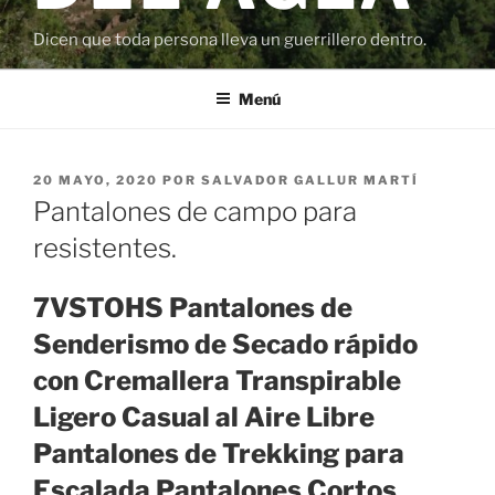
Dicen que toda persona lleva un guerrillero dentro.
Menú
PUBLICADO
20 MAYO, 2020
POR
SALVADOR GALLUR MARTÍ
EL
Pantalones de campo para
resistentes.
7VSTOHS Pantalones de
Senderismo de Secado rápido
con Cremallera Transpirable
Ligero Casual al Aire Libre
Pantalones de Trekking para
Escalada Pantalones Cortos