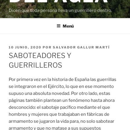
Dicen que toda persona lleva un guerrillero dentro.
Menú
PUBLICADO
10 JUNIO, 2020
POR
SALVADOR GALLUR MARTÍ
EL
SABOTEADORES Y
GUERRILLEROS
Por primera vez en la historia de España las guerrillas
se integraron en el Ejército, lo que en ese momento
supuso una absoluta novedad. Por otro lado, estas
páginas también plantean un fenómeno hasta ahora
desconocido: el sabotaje pacífico mediante el que
hombres y mujeres que trabajaban en fábricas de
armamento se jugaron la vida para, no solo sabotear
armamento y que no matase a sus supuestos