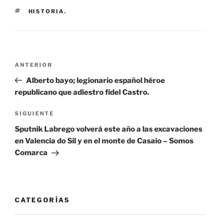
ETIQUETAS
HISTORIA.
Navegación
Entrada
ANTERIOR
de
anterior:
Alberto bayo; legionario español héroe
entradas
republicano que adiestro fidel Castro.
Siguiente
SIGUIENTE
entrada
Sputnik Labrego volverá este año a las excavaciones
en Valencia do Sil y en el monte de Casaio – Somos
Comarca
CATEGORÍAS