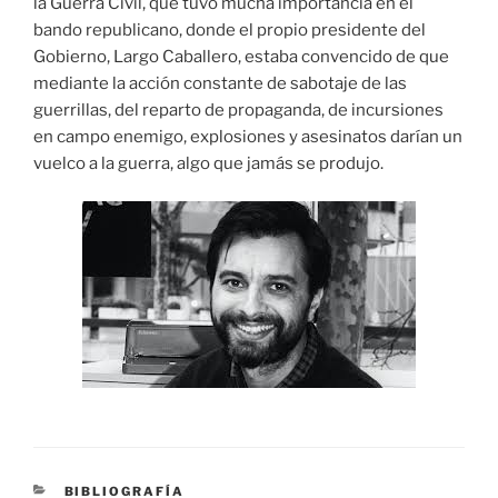
la Guerra Civil, que tuvo mucha importancia en el
bando republicano, donde el propio presidente del
Gobierno, Largo Caballero, estaba convencido de que
mediante la acción constante de sabotaje de las
guerrillas, del reparto de propaganda, de incursiones
en campo enemigo, explosiones y asesinatos darían un
vuelco a la guerra, algo que jamás se produjo.
CATEGORÍAS
BIBLIOGRAFÍA