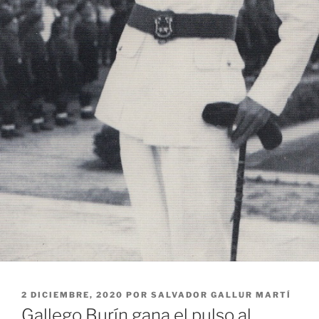
PUBLICADO
2 DICIEMBRE, 2020
POR
SALVADOR GALLUR MARTÍ
EL
Gallego Burín gana el pulso al