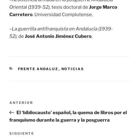
Oriental (1939-52),
tesis doctoral de
Jorge Marco
Carretero
. Universidad Complutense.
–
La guerrilla antifranquista en Andalucía (1939-
52),
de
José Antonio Jiménez Cubero
.
CATEGORÍAS
FRENTE ANDALUZ
,
NOTICIAS
Navegación
Entrada
ANTERIOR
de
anterior:
El ‘bibliocausto’ español, la quema de libros por el
entradas
franquismo durante la guerra y la posguerra
Siguiente
SIGUIENTE