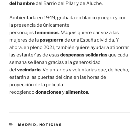
del hambre
del Barrio del Pilar y de Aluche.
Ambientada en 1949, grabada en blanco y negro y con
la presencia de únicamente
personajes
femeninos
,
Maquis
quiere dar voz a las
mujeres de la
posguerra
de una España dividida. Y
ahora, en pleno 2021, también quiere ayudar a atiborrar
las estanterías de esas
despensas solidarias
que cada
semana se llenan gracias a la generosidad
del
vecindario
. Voluntarios y voluntarias que, de hecho,
estarán a las puertas del cine en las horas de
proyección de la película
recogiendo
donaciones
y
alimentos
.
CATEGORÍAS
MADRID
,
NOTICIAS