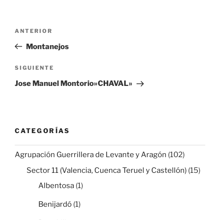
Navegación
Entrada
ANTERIOR
de
anterior:
Montanejos
entradas
Siguiente
SIGUIENTE
entrada
Jose Manuel Montorio»CHAVAL»
CATEGORÍAS
Agrupación Guerrillera de Levante y Aragón
(102)
Sector 11 (Valencia, Cuenca Teruel y Castellón)
(15)
Albentosa
(1)
Benijardó
(1)