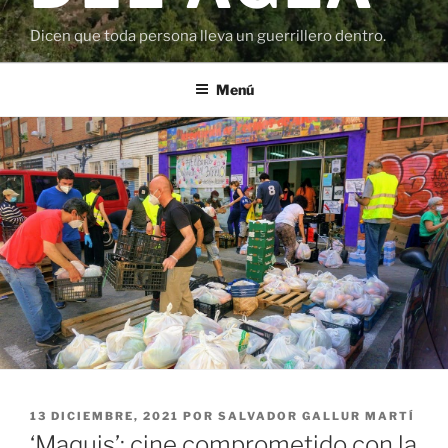
Dicen que toda persona lleva un guerrillero dentro.
Menú
PUBLICADO
13 DICIEMBRE, 2021
POR
SALVADOR GALLUR MARTÍ
EL
‘Maquis’: cine comprometido con la