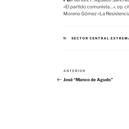
«El partido comunista…», op. cit.
Moreno Gómez «La Resistencia…»
CATEGORÍAS
SECTOR CENTRAL EXTRE
Navegación
Entrada
ANTERIOR
de
anterior:
José “Manco de Agudo”
entradas