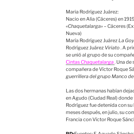
Maria Rodríguez Juárez:
Nacio en Alia (Cáceres) en 191
«Chaquetalarga»
– Cáceres (Ex
Nueva)
María Rodríguez Juárez
La Goy
Rodríguez Juárez
Viriato
. A pr
se unió al grupo de su compañ
Cintas
Chaquetalarga
.
Una de 
compañera de Víctor Roque S
guerrillera del grupo
Manco de
Las dos hermanas habían dejado
en Agudo (Ciudad Real) donde 
Rodríguez fue detenida con s
meses después, en julio, su c
Francia con Víctor Roque Sán
PD:
Fuentes: F. Aguado Sánchez 