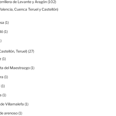
rrillera de Levante y Aragón
(102)
Valencia, Cuenca Teruel y Castellón)
osa
(1)
dó
(1)
)
Castellón, Teruel)
(27)
z
(1)
ta del Maestrazgo
(1)
ra
(1)
l
(1)
a
(1)
 de Villamalefa
(1)
de arenoso
(1)