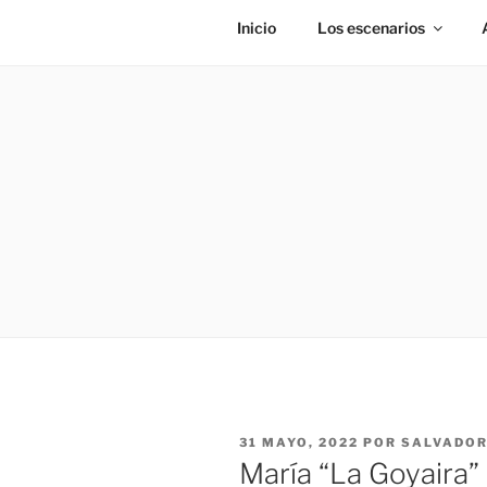
Inicio
Los escenarios
PUBLICADO
31 MAYO, 2022
POR
SALVADOR
EL
María “La Goyaira”