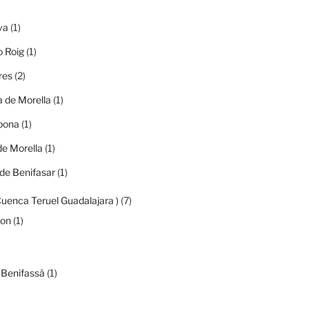
va
(1)
o Roig
(1)
res
(2)
 de Morella
(1)
ibona
(1)
de Morella
(1)
de Benifasar
(1)
Cuenca Teruel Guadalajara )
(7)
mon
(1)
 Benifassà
(1)