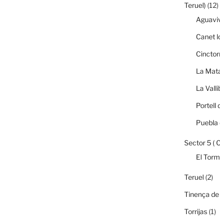
Teruel)
(12)
Aguavi
Canet l
Cinctor
La Mata
La Vall
Portell 
Puebla 
Sector 5 ( 
El Tor
Teruel
(2)
Tinença de
Torrijas
(1)