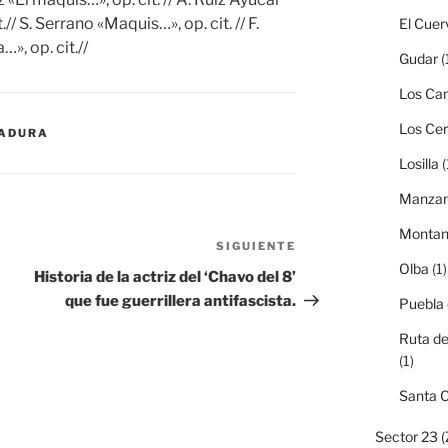
// S. Serrano «Maquis…», op. cit. // F.
El Cuer
, op. cit.//
Gudar
(
Los Can
Los Ce
MADURA
Losilla
(
Manzan
Monta
SIGUIENTE
Siguiente
Olba
(1)
entrada
Historia de la actriz del ‘Chavo del 8’
que fue guerrillera antifascista.
Puebla
Ruta de
(1)
Santa 
Sector 23 