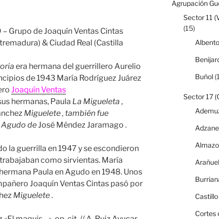
Agrupación Gue
Sector 11 (
(15)
9 – Grupo de Joaquín Ventas Cintas
Albent
tremadura) & Ciudad Real (Castilla
Benijar
oria
era hermana del guerrillero Aurelio
Buñol
(1
incipios de 1943 María Rodríguez Juárez
ero
Joaquín Ventas
Sector 17 (
sus hermanas, Paula
La Migueleta
,
Ademu
ánchez
Miguelete , también fue
 Agudo de
José Méndez Jaramago .
Adzane
Almazo
 la guerrilla en 1947 y se escondieron
trabajaban como sirvientas. María
Arañue
u hermana Paula en Agudo en 1948. Unos
Burrian
ompañero Joaquín Ventas Cintas pasó por
chez
Miguelete
.
Castillo
Cortes 
«El maquis…», op. cit. // A. Ruiz Ayucar