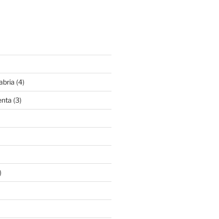
abria
(4)
enta
(3)
)