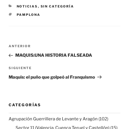
CATEGORÍAS
NOTICIAS
,
SIN CATEGORÍA
ETIQUETAS
PAMPLONA
Navegación
Entrada
ANTERIOR
de
anterior:
MAQUIS:UNA HISTORIA FALSEADA
entradas
Siguiente
SIGUIENTE
entrada
Maquis: el puño que golpeó al Franquismo
CATEGORÍAS
Agrupación Guerrillera de Levante y Aragón
(102)
Sector 11 (Valencia, Cuenca Teruel y Castellón)
(15)