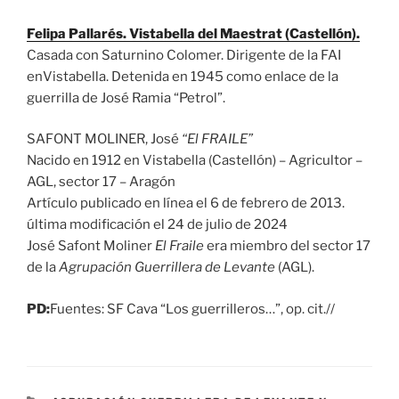
Felipa
Pallarés
.
Vistabella
del
Maestrat
(Castellón).
Casada con Saturnino Colomer. Dirigente de la FAI
en
Vistabella
. Detenida en 1945 como enlace de la
guerrilla de José
Ramia
“
Petrol
”.
SAFONT MOLINER, José
“El FRAILE”
Nacido en 1912 en Vistabella (Castellón) – Agricultor –
AGL, sector 17 – Aragón
Artículo publicado en línea el
6 de febrero de 2013.
última modificación el 24 de julio de 2024
José Safont Moliner
El Fraile
era miembro del sector 17
de la
Agrupación Guerrillera de Levante
(AGL).
PD:
Fuentes: SF Cava “Los guerrilleros…”, op. cit.//