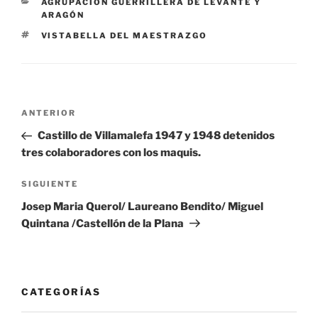
CATEGORÍAS
AGRUPACIÓN GUERRILLERA DE LEVANTE Y
ARAGÓN
ETIQUETAS
VISTABELLA DEL MAESTRAZGO
Navegación
Entrada
ANTERIOR
de
anterior:
Castillo de Villamalefa 1947 y 1948 detenidos
entradas
tres colaboradores con los maquis.
Siguiente
SIGUIENTE
entrada
Josep Maria Querol/ Laureano Bendito/ Miguel
Quintana /Castellón de la Plana
CATEGORÍAS