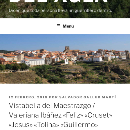
Dicen que toda persona lleva un guerrillero dentro.
Menú
PUBLICADO
12 FEBRERO, 2018
POR
SALVADOR GALLUR MARTÍ
EL
Vistabella del Maestrazgo /
Valeriana Ibáñez «Feliz» «Cruset»
«Jesus» «Tolina» «Guillermo»