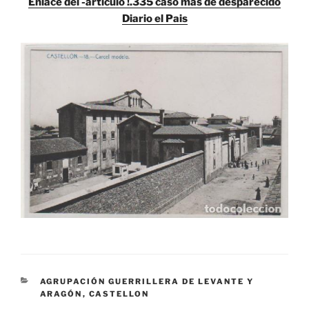
Enlace del -articulo !.335 caso mas de desparecido
Diario el Pais
CATEGORÍAS
AGRUPACIÓN GUERRILLERA DE LEVANTE Y
ARAGÓN
,
CASTELLON