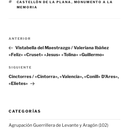
ETIQUETAS
CASTELLÓN DE LA PLANA
,
MONUMENTO A LA
MEMORIA
Navegación
Entrada
ANTERIOR
de
anterior:
Vistabella del Maestrazgo / Valeriana Ibáñez
entradas
«Feliz» «Cruset» «Jesus» «Tolina» «Guillermo»
Siguiente
SIGUIENTE
entrada
Cinctorres / «Cintorra», «Valencia», «Conill» D’Ares»,
«Elietes»
CATEGORÍAS
Agrupación Guerrillera de Levante y Aragón
(102)