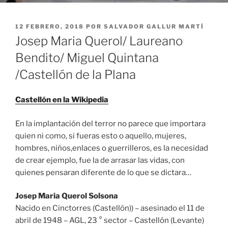
PUBLICADO
12 FEBRERO, 2018
POR
SALVADOR GALLUR MARTÍ
EL
Josep Maria Querol/ Laureano
Bendito/ Miguel Quintana
/Castellón de la Plana
Castellón en la Wikipedia
En la implantación del terror no parece que importara
quien ni como, si fueras esto o aquello, mujeres,
hombres, niños,enlaces o guerrilleros, es la necesidad
de crear ejemplo, fue la de arrasar las vidas, con
quienes pensaran diferente de lo que se dictara…
Josep Maria Querol Solsona
Nacido en Cinctorres (Castellón)) – asesinado el 11 de
abril de 1948 – AGL, 23 ° sector – Castellón (Levante)