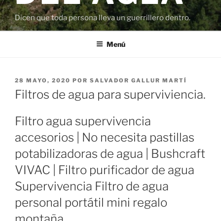
Dicen que toda persona lleva un guerrillero dentro.
Menú
PUBLICADO
28 MAYO, 2020
POR
SALVADOR GALLUR MARTÍ
EL
Filtros de agua para superviviencia.
Filtro agua supervivencia
accesorios | No necesita pastillas
potabilizadoras de agua | Bushcraft
VIVAC | Filtro purificador de agua
Supervivencia Filtro de agua
personal portátil mini regalo
montaña