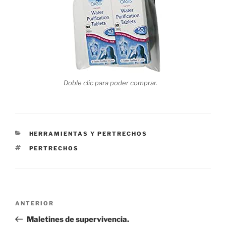
Doble clic para poder comprar.
CATEGORÍAS
HERRAMIENTAS Y PERTRECHOS
ETIQUETAS
PERTRECHOS
Navegación
Entrada
ANTERIOR
de
anterior:
Maletines de supervivencia.
entradas