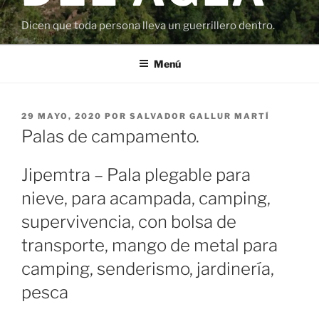
Dicen que toda persona lleva un guerrillero dentro.
Menú
PUBLICADO
29 MAYO, 2020
POR
SALVADOR GALLUR MARTÍ
EL
Palas de campamento.
Jipemtra – Pala plegable para
nieve, para acampada, camping,
supervivencia, con bolsa de
transporte, mango de metal para
camping, senderismo, jardinería,
pesca