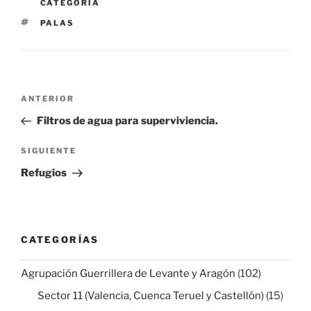
CATEGORÍA
ETIQUETAS
PALAS
Navegación
Entrada
ANTERIOR
de
anterior:
Filtros de agua para superviviencia.
entradas
Siguiente
SIGUIENTE
entrada
Refugios
CATEGORÍAS
Agrupación Guerrillera de Levante y Aragón
(102)
Sector 11 (Valencia, Cuenca Teruel y Castellón)
(15)