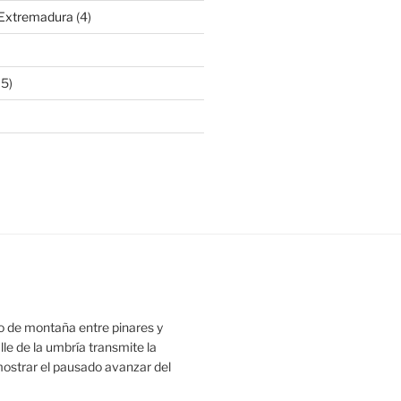
 Extremadura
(4)
15)
o de montaña entre pinares y
alle de la umbría transmite la
ostrar el pausado avanzar del