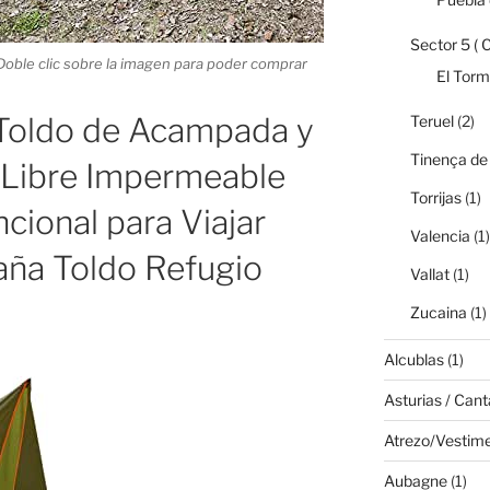
Sector 5 ( 
Doble clic sobre la imagen para poder comprar
El Tor
oldo de Acampada y
Teruel
(2)
Tinença de
e Libre Impermeable
Torrijas
(1)
ncional para Viajar
Valencia
(1)
ña Toldo Refugio
Vallat
(1)
Zucaina
(1)
Alcublas
(1)
Asturias / Cant
Atrezo/Vestim
Aubagne
(1)