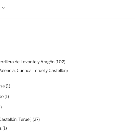
rrillera de Levante y Aragón
(102)
Valencia, Cuenca Teruel y Castellón)
osa
(1)
dó
(1)
)
Castellón, Teruel)
(27)
z
(1)