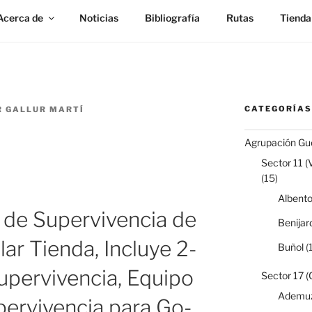
Acerca de
Noticias
Bibliografía
Rutas
Tienda
CATEGORÍAS
 GALLUR MARTÍ
Agrupación Gue
Sector 11 (
(15)
Albent
de Supervivencia de
Benijar
r Tienda, Incluye 2-
Buñol
(1
upervivencia, Equipo
Sector 17 (
Ademu
pervivencia para Go-