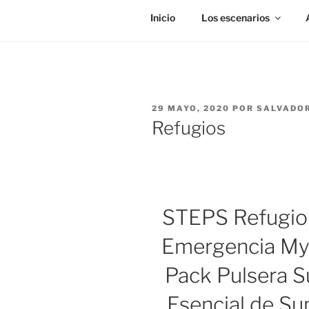
Inicio
Los escenarios
PUBLICADO
29 MAYO, 2020
POR
SALVADOR
EL
Refugios
STEPS Refugio 
Emergencia Myla
Pack Pulsera S
Esencial de Su