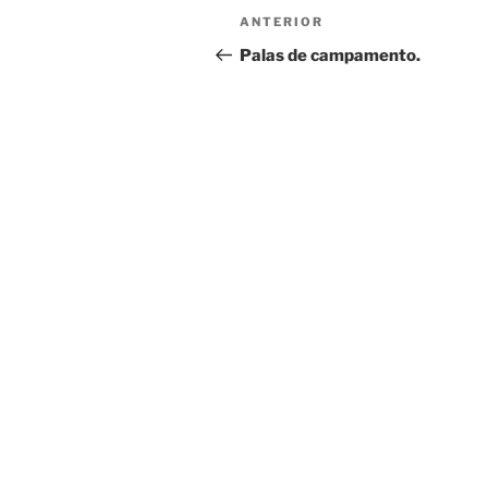
Navegación
Entrada
ANTERIOR
de
anterior:
Palas de campamento.
entradas