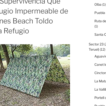
 Supervivencia Que
Olba
(1)
ugio Impermeable de
Puebla
ones Beach Toldo
Ruta de
(1)
a Refugio
Santa 
Sector 23 
Teruel)
(12)
Aguavi
Canet l
Cinctor
La Mata
La Vall
Portell 
Puebla 