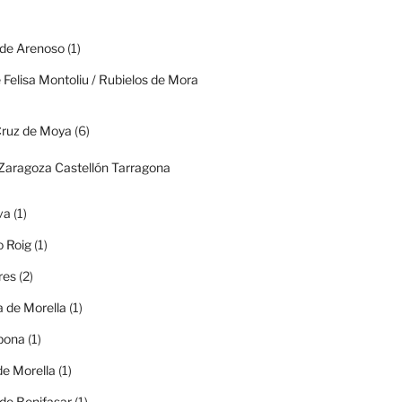
 de Arenoso
(1)
 Felisa Montoliu / Rubielos de Mora
Cruz de Moya
(6)
(Zaragoza Castellón Tarragona
va
(1)
o Roig
(1)
res
(2)
 de Morella
(1)
ibona
(1)
de Morella
(1)
de Benifasar
(1)