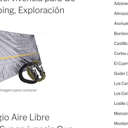
Adzane
ing, Exploración
Almazo
Arañue
Burrian
Castillo
Cortes 
El Cuer
Gudar
(
Los Can
a imagen para comprar
Los Ce
Losilla
(
Manzan
o Aire Libre
Monta