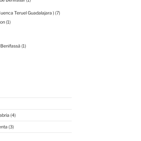
Cuenca Teruel Guadalajara )
(7)
mon
(1)
 Benifassà
(1)
abria
(4)
enta
(3)